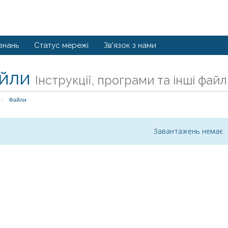
знань
Статус мережі
Зв'язок з нами
йли
Інструкції, програми та інші файл
Файли
Завантажень немає