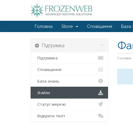
Головна
Store
Сповіщення
База 
Фа
Підтримка
Підтримка
Головна
Сповіщення
База знань
Файли
Статус мережі
Відкрити тікет