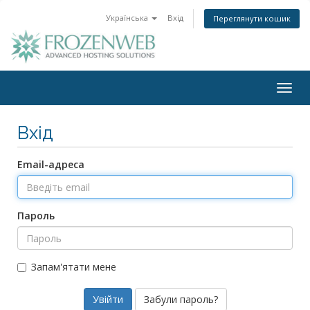
Українська
Вхід
Переглянути кошик
Togg
navig
Вхід
Email-адреса
Пароль
Запам'ятати мене
Забули пароль?