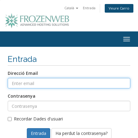
Català
Entrada
Veure Carro
Togg
navig
Entrada
Direcció Email
Contrasenya
Recordar Dades d'usuari
Ha perdut la contrasenya?