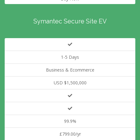
Symantec Secure Site EV
1-5 Days
Business & Ecommerce
USD $1,500,000
99.9%
£799.00/yr