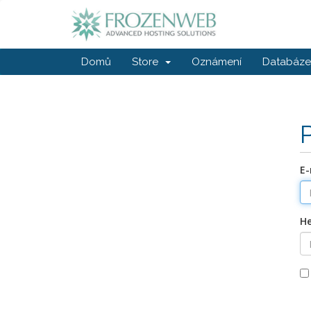
Domů
Store
Oznámení
Databáze 
E-
He