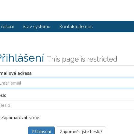
řešení
Stav systému
Kontaktujte nás
Přihlášení
This page is restricted
mailová adresa
slo
Zapamatovat si mě
Zapomněli jste heslo?