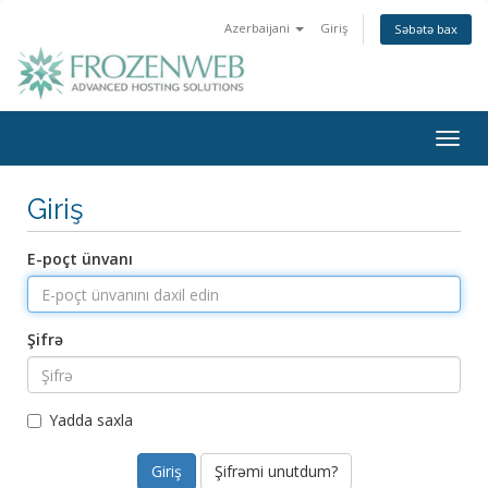
Azerbaijani
Giriş
Səbətə bax
Togg
navig
Giriş
E-poçt ünvanı
Şifrə
Yadda saxla
Şifrəmi unutdum?