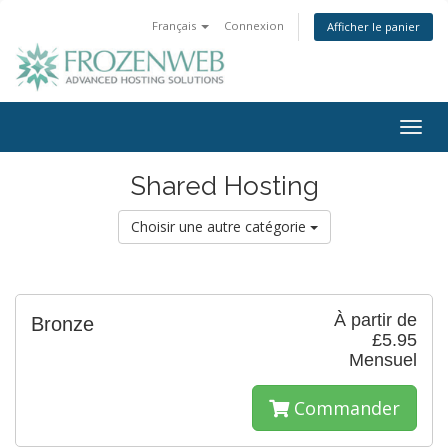
Français
Connexion
Afficher le panier
Togg
navig
Shared Hosting
Choisir une autre catégorie
À partir de
Bronze
£5.95
Mensuel
Commander