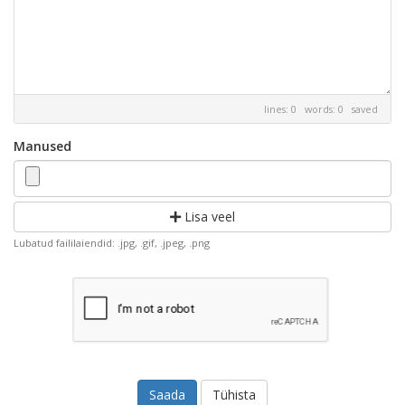
lines: 0 words: 0
saved
Manused
Lisa veel
Lubatud faililaiendid: .jpg, .gif, .jpeg, .png
Tühista