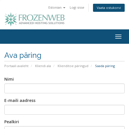
Estonian
Logi sisse
Vaata ostukorvi
Togg
navig
Ava päring
Portaali avaleht
Kliendi ala
Klienditoe päringud
Saada päring
Nimi
E-maili aadress
Pealkiri