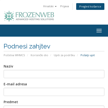
Hrvatski
Prijava
Pregled košarice
Togg
navig
Podnesi zahjtev
Početna WHMCS
Korisnički dio
Upiti za podršku
Pošalji upit
Naziv
E-mail adresa
Predmet