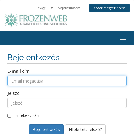
Magyar
Bejelentkezés
Kosár megtekintése
Togg
navig
Bejelentkezés
E-mail cím
Jelszó
Emlékezz rám
Elfelejtett jelszó?