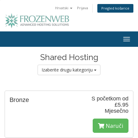
Hrvatski
Prijava
Pregled košarice
Togg
navig
Shared Hosting
Izaberite drugu kategoriju
S početkom od
Bronze
£5.95
Mjesečno
Naruči