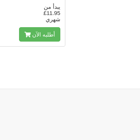
يبدأ من
£11.95
شهري
أطلبه الآن