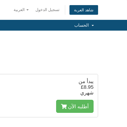
تسجيل الدخول
العربية
شاهد العربة
الحساب
يبدأ من
£8.95
شهري
أطلبه الآن