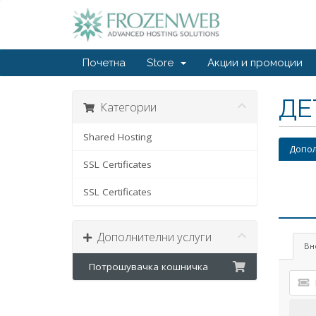
Почетна
Store
Акции и промоции
ДЕ
Категории
Shared Hosting
Допол
SSL Certificates
SSL Certificates
Дополнителни услуги
Вн
Потрошувачка кошничка