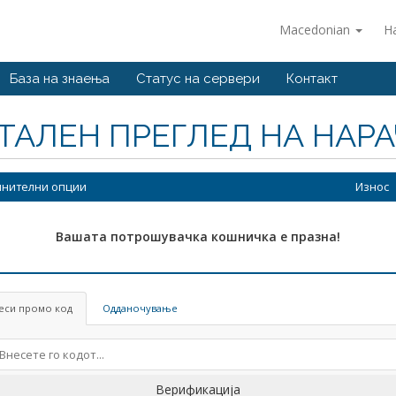
Macedonian
Н
База на знаења
Статус на сервери
Контакт
ТАЛЕН ПРЕГЛЕД НА НАР
нителни опции
Износ
Вашата потрошувачка кошничка е празна!
еси промо код
Одданочување
Верификација