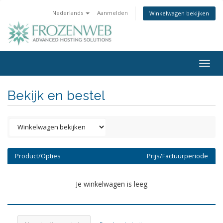
Nederlands
Aanmelden
Winkelwagen bekijken
Togg
navig
Bekijk en bestel
Product/Opties
Prijs/Factuurperiode
Je winkelwagen is leeg