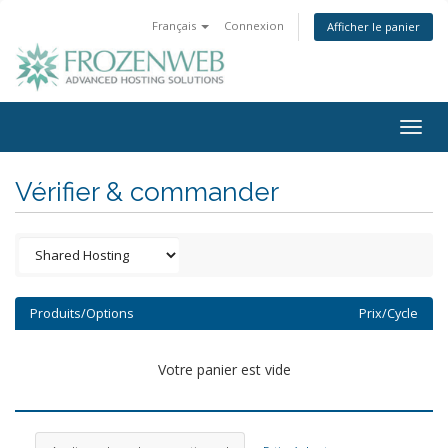
Français
Connexion
Afficher le panier
Togg
navig
Vérifier & commander
Produits/Options
Prix/Cycle
Votre panier est vide